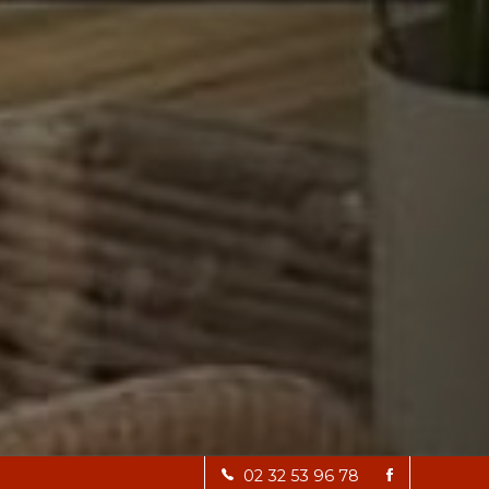
(27940)
02 32 53 96 78